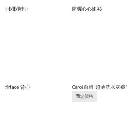
✨閃閃鞋✨
防曬心心恤衫
滑lace 背心
Carol自留"超薄洗水灰褲"
固定價格