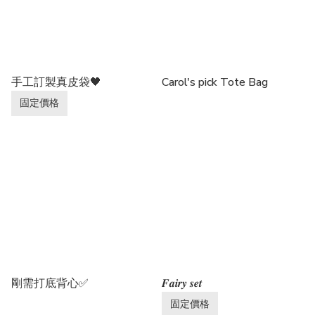
手工訂製真皮袋🖤
Carol's pick Tote Bag
固定價格
剛需打底背心✅
𝑭𝒂𝒊𝒓𝒚 𝒔𝒆𝒕
固定價格