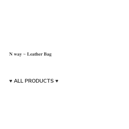
𝐍 𝐰𝐚𝐲 ~ 𝐋𝐞𝐚𝐭𝐡𝐞𝐫 𝐁𝐚𝐠
♥︎ ALL PRODUCTS ♥︎