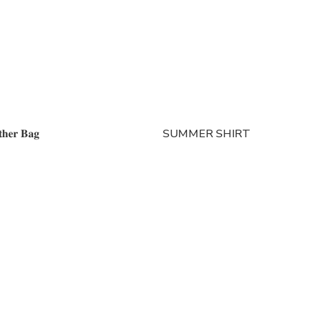
𝐡𝐞𝐫 𝐁𝐚𝐠
SUMMER SHIRT