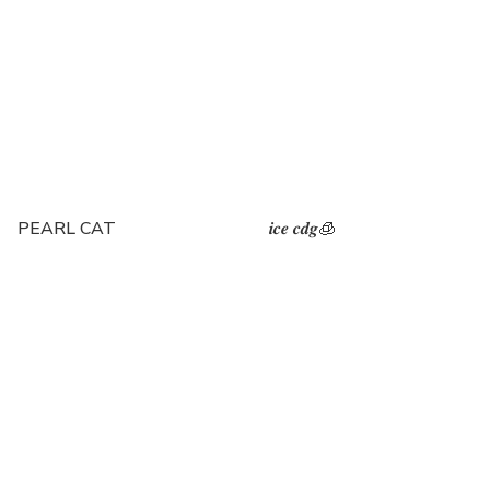
PEARL CAT
𝒊𝒄𝒆 𝒄𝒅𝒈🧊