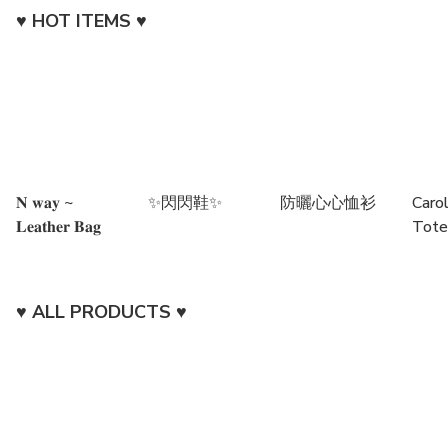
♥︎ HOT ITEMS ♥︎
𝐍 𝐰𝐚𝐲 ~
✨閃閃鞋✨
防曬心心恤衫
Carol
𝐋𝐞𝐚𝐭𝐡𝐞𝐫 𝐁𝐚𝐠
Tote
♥︎ ALL PRODUCTS ♥︎