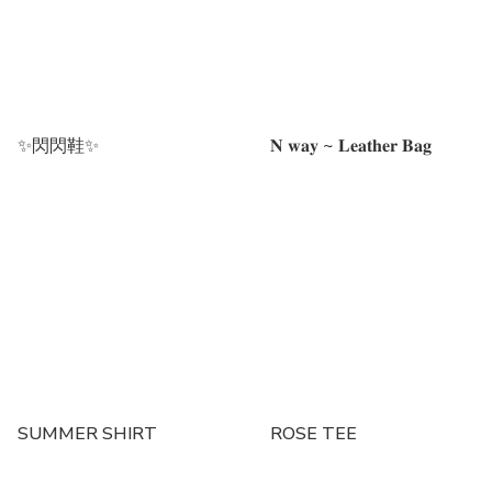
✨閃閃鞋✨
𝐍 𝐰𝐚𝐲 ~ 𝐋𝐞𝐚𝐭𝐡𝐞𝐫 𝐁𝐚𝐠
SUMMER SHIRT
ROSE TEE